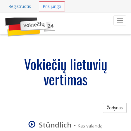
Registruotis
Prisijungti
Navig
Vokiečių lietuvių
vertimas
Žodynas
Stündlich
-
Kas valandą