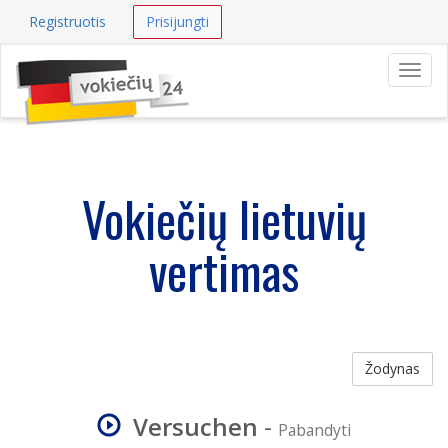
Registruotis
Prisijungti
Navig
Vokiečių lietuvių
vertimas
Žodynas
Versuchen
-
Pabandyti