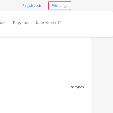
Registruotis
Prisijungti
nas
Pagalba
Kaip išmokti?
Žodynas