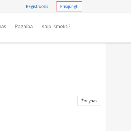
Registruotis
Prisijungti
nas
Pagalba
Kaip išmokti?
Žodynas