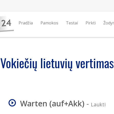
Pradžia
Pamokos
Testai
Pirkti
Žody
Vokiečių lietuvių vertimas
Warten (auf+Akk)
-
Laukti