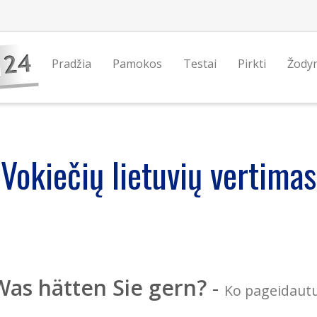
Pradžia
Pamokos
Testai
Pirkti
Žody
Vokiečių lietuvių vertimas
Was hätten Sie gern?
-
Ko pageidaut