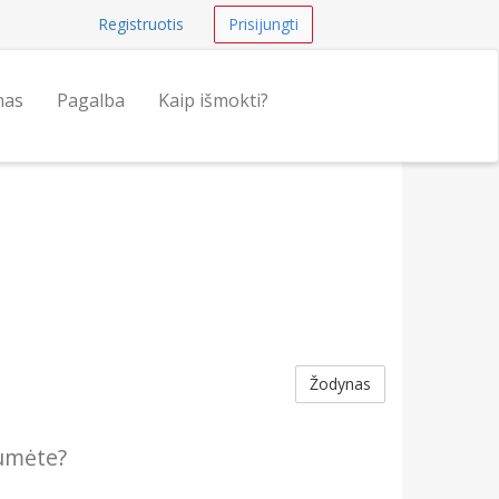
Registruotis
Prisijungti
nas
Pagalba
Kaip išmokti?
Žodynas
umėte?