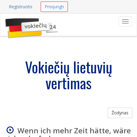
Registruotis
Prisijungti
Navig
Vokiečių lietuvių
vertimas
Žodynas
Wenn ich mehr Zeit hätte, wäre