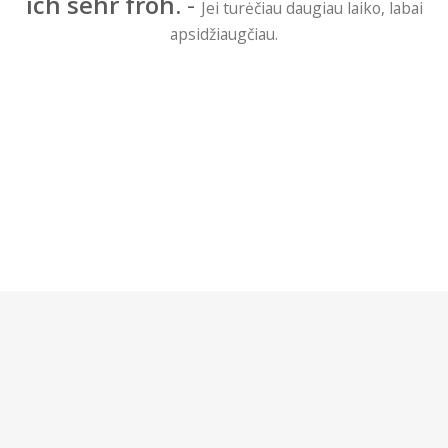
ich sehr froh.
-
Jei turėčiau daugiau laiko, labai
apsidžiaugčiau.