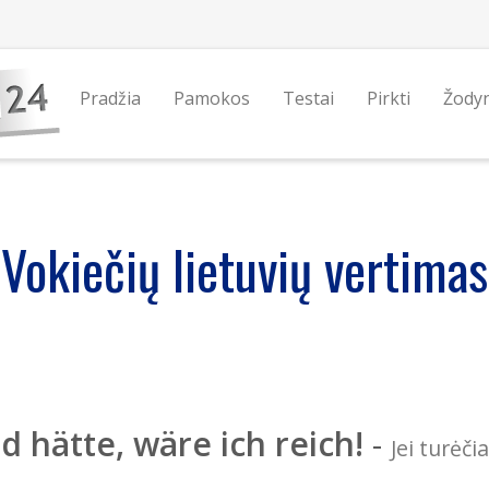
Pradžia
Pamokos
Testai
Pirkti
Žody
Vokiečių lietuvių vertimas
d hätte, wäre ich reich!
-
Jei turėči