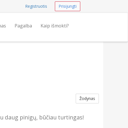
Registruotis
Prisijungti
nas
Pagalba
Kaip išmokti?
Žodynas
au daug pinigų, būčiau turtingas!