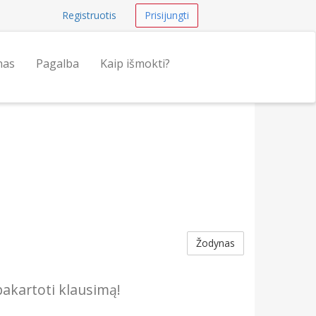
Registruotis
Prisijungti
nas
Pagalba
Kaip išmokti?
Žodynas
akartoti klausimą!