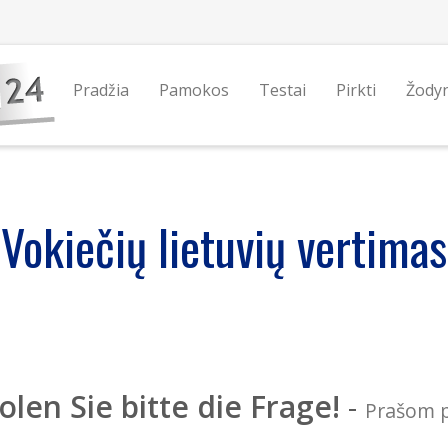
Pradžia
Pamokos
Testai
Pirkti
Žody
Vokiečių lietuvių vertimas
len Sie bitte die Frage!
-
Prašom p