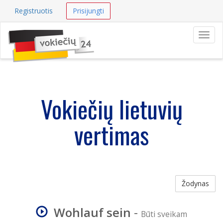
Registruotis
Prisijungti
Navig
Vokiečių lietuvių
vertimas
Žodynas
Wohlauf sein
-
Būti sveikam