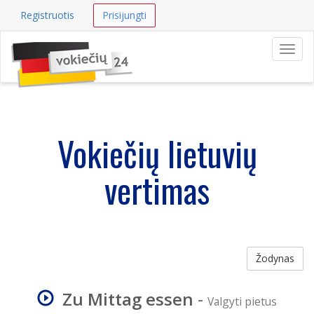
Registruotis
Prisijungti
Navig
Vokiečių lietuvių
vertimas
Žodynas
Zu Mittag essen
-
Valgyti pietus