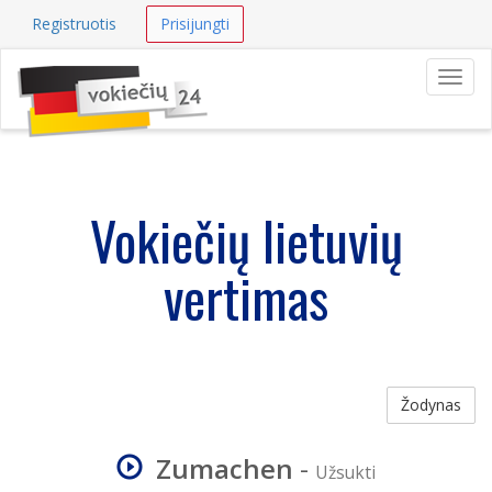
Registruotis
Prisijungti
Navig
Vokiečių lietuvių
vertimas
Žodynas
Zumachen
-
Užsukti