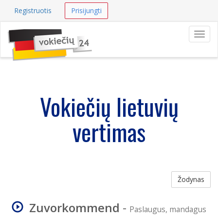
Registruotis
Prisijungti
Navig
Vokiečių lietuvių
vertimas
Žodynas
Zuvorkommend
-
Paslaugus, mandagus