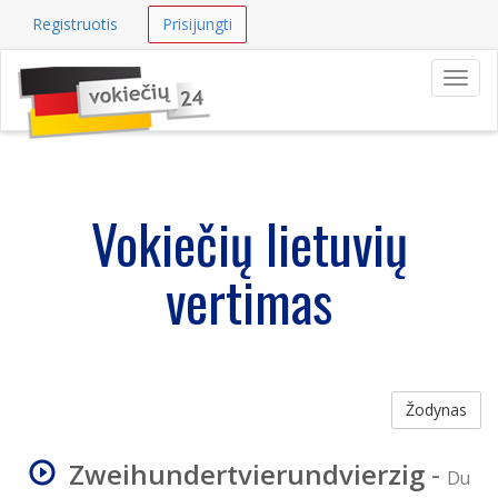
Registruotis
Prisijungti
Navig
Vokiečių lietuvių
vertimas
Žodynas
Zweihundertvierundvierzig
-
Du